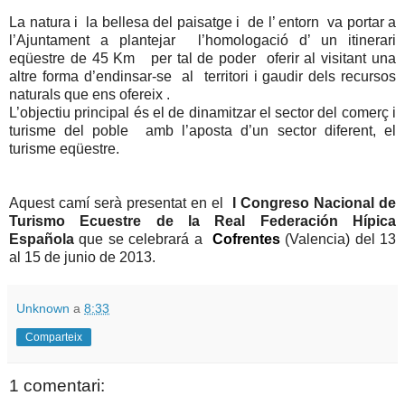
La natura i la bellesa del paisatge i de l’ entorn va portar a
l’Ajuntament a plantejar l’homologació d’ un itinerari
eqüestre de 45 Km per tal de poder oferir al visitant una
altre forma d’endinsar-se al territori i gaudir dels recursos
naturals que ens ofereix .
L’objectiu principal és el de dinamitzar el sector del comerç i
turisme del poble amb l’aposta d’un sector diferent, el
turisme eqüestre.
Aquest camí serà presentat en el
I Congreso Nacional de
Turismo Ecuestre de la Real Federación Hípica
Española
que se celebrará a
Cofrentes
(Valencia) del 13
al 15 de junio de 2013.
Unknown
a
8:33
Comparteix
1 comentari: